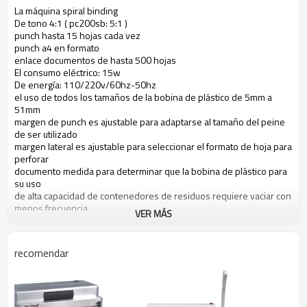
La máquina spiral binding
De tono 4:1 ( pc200sb: 5:1 )
punch hasta 15 hojas cada vez
punch a4 en formato
enlace documentos de hasta 500 hojas
El consumo eléctrico: 15w
De energía: 110/220v/60hz-50hz
el uso de todos los tamaños de la bobina de plástico de 5mm a
51mm
margen de punch es ajustable para adaptarse al tamaño del peine
de ser utilizado
margen lateral es ajustable para seleccionar el formato de hoja para
perforar
documento medida para determinar que la bobina de plástico para
su uso
de alta capacidad de contenedores de residuos requiere vaciar con
menos frecuencia
VER MÁS
Dimensión de la máquina ( mm ): 376x245x300
Peso de la máquina: 5.65kg
recomendar