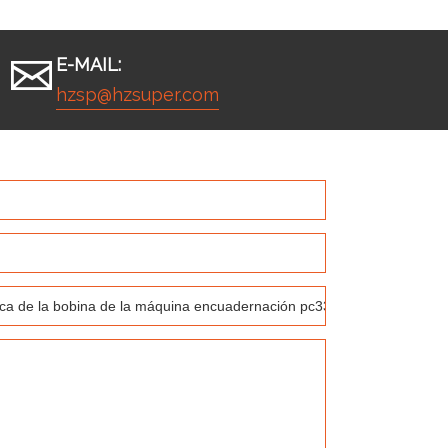
E-MAIL:
hzsp@hzsuper.com