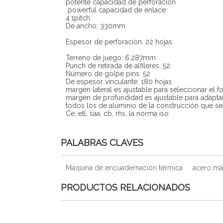
potente capacidad de perforación
powerful capacidad de enlace
4:1pitch
De ancho: 330mm
Espesor de perforación: 22 hojas
Terreno de juego: 6.287mm
Punch de retirada de alfileres: 52
Número de golpe pins: 52
De espesor vinculante: 180 hojas
margen lateral es ajustable para seleccionar el f
margen de profundidad es ajustable para adaptars
todos los de aluminio de la construcción que 
Ce, etl, saa, cb, rhs, la norma iso
PALABRAS CLAVES
Máquina de encuadernación térmica
acero má
PRODUCTOS RELACIONADOS