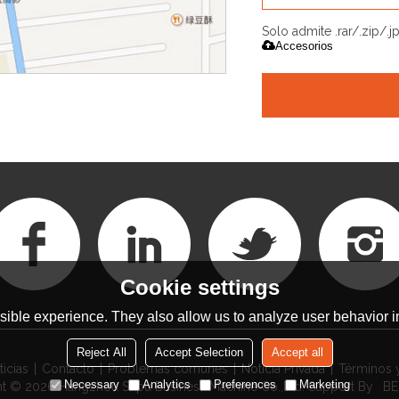
Solo admite .rar/.zip/.
Accesorios
Cookie settings
ible experience. They also allow us to analyze user behavior in
Reject All
Accept Selection
Accept all
ticias
Contacto
Problemas comunes
Noticia Privada
Términos 
Necessary
Analytics
Preferences
Marketing
ht © 2026
Hangzhou Supu Business Machine Co.,Ltd.
Support By
BE