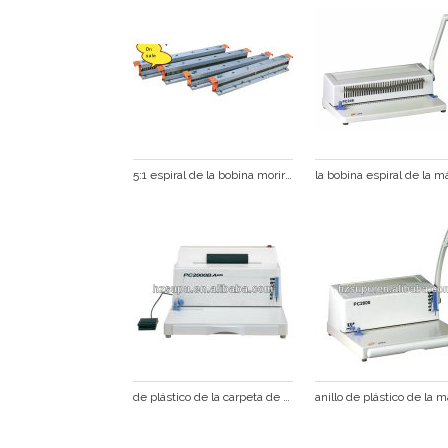
5:1 espiral de la bobina morir super600 para la perforación de la máquina a la venta
de plástico de la carpeta de archivos con insertos