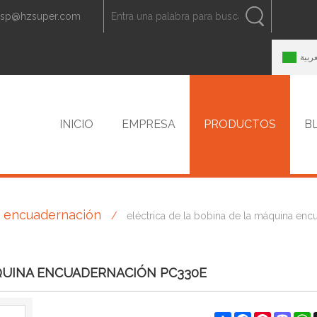
zsp@hzsuper.com
ESPAÑOL
中文
ENGLISH
عربية
INICIO
EMPRESA
PRODUCTOS
B
e encuadernación
/
eléctrica de la bobina de la máquina en
CONTACTO
ÁQUINA ENCUADERNACIÓN PC330E