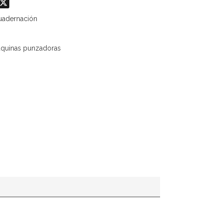
odon
hatsApp
X
uadernación
áquinas punzadoras