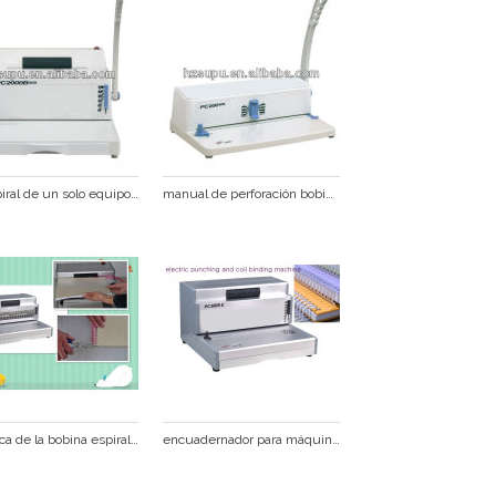
en espiral de un solo equipo de enlace
manual de perforación bobina de la máquina de encuadernación
eléctrica de la bobina espiral de la máquina de encuadernación pc360e
encuadernador para máquinas de la fábrica de la bobina sipral máquinas de encuadernación