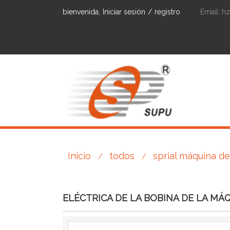
bienvenida,
Iniciar sesión
/
registro
Email:
h
Inicio
todos
sprial máquina d
/
/
ELÉCTRICA DE LA BOBINA DE LA M