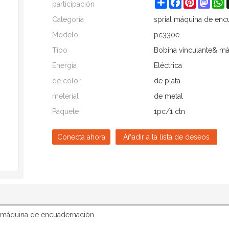
Share
Facebook
Pinterest
Mast
W
participación
Categoría
sprial máquina de enc
Modelo
pc330e
Tipo
Bobina vinculante& m
Energía
Eléctrica
de color
de plata
meterial
de metal
Paquete
1pc/1 ctn
Conecta ahora
Añadir a la lista de deseos
la máquina de encuadernación