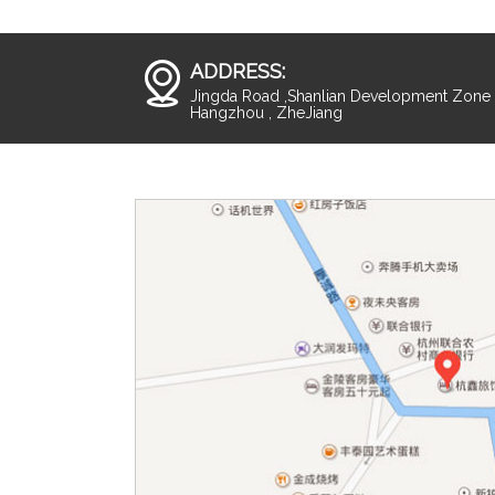
ADDRESS:
Jingda Road ,Shanlian Development Zone ,
Hangzhou , ZheJiang