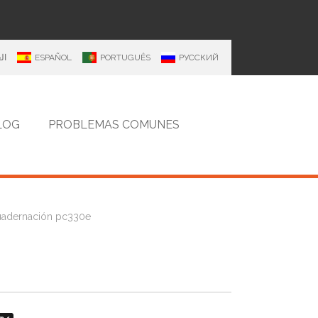
ال
ESPAÑOL
PORTUGUÊS
РУССКИЙ
LOG
PROBLEMAS COMUNES
cuadernación pc330e