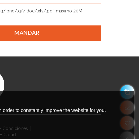
jpg/.png/.gif/.doc/.xls/.pdf, máximo 20M
MANDAR
 order to constantly improve the website for you.
y Condiciones
E Cloud