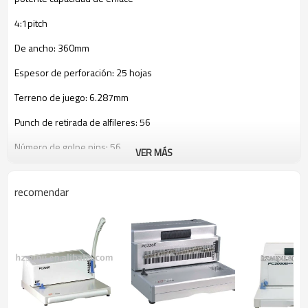
4:1pitch
De ancho: 360mm
Espesor de perforación: 25 hojas
Terreno de juego: 6.287mm
Punch de retirada de alfileres: 56
Número de golpe pins: 56
VER MÁS
De espesor vinculante: 180 hojas
recomendar
Motor eléctrico: 230v, 50hz/200w; 110v, 60hz/200w
margen lateral es ajustable para seleccionar el formato de hoja para
perforar
margen de profundidad es ajustable para adaptarse al tamaño de la
bobina se utiliza
todos los de aluminio de la construcción que sea duradero y
muchos años libre de preocupaciones