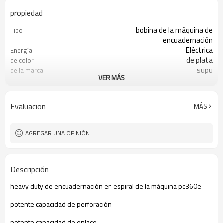
propiedad
bobina de la máquina de
Tipo
encuadernación
Eléctrica
Energía
de plata
de color
supu
de la marca
VER MÁS
pc360e
modelo
1pc/1 ctn
Paquete
Evaluacion
MÁS
AGREGAR UNA OPINIÓN
Descripción
heavy duty de encuadernación en espiral de la máquina pc360e
potente capacidad de perforación
potente capacidad de enlace