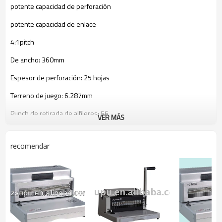
potente capacidad de perforación
potente capacidad de enlace
4:1pitch
De ancho: 360mm
Espesor de perforación: 25 hojas
Terreno de juego: 6.287mm
Punch de retirada de alfileres: 56
VER MÁS
Número de golpe pins: 56
recomendar
De espesor vinculante: 180 hojas
Motor eléctrico: 230v, 50hz/200w; 110v, 60hz/200w
margen lateral es ajustable para seleccionar el formato de hoja para
perforar
margen de profundidad es ajustable para adaptarse al tamaño de la
bobina se utiliza