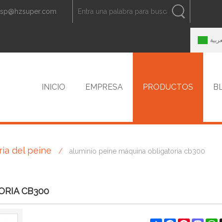
zsp@hzsuper.com
ESPAÑOL
中文
ENGLISH
عربية
INICIO
EMPRESA
PRODUCTOS
B
ia del peine
/
aluminio peine máquina obligatoria cb300
CONTACTO
ORIA CB300