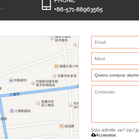
PHONE:
 ,
+86-571-88963565
Solo admite .rar/.zip/.
Accesorios