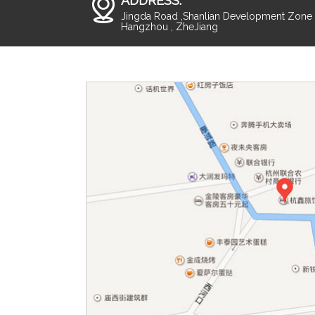
ADDRESS:
Jingda Road ,Shanlian Development Zone ,
Hangzhou , ZheJiang