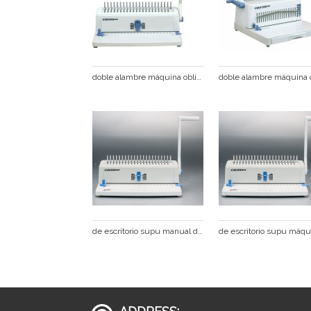
doble alambre máquina obligatoria del peine cb200plus
de escritorio supu manual de peine de plástico vinculante máquina