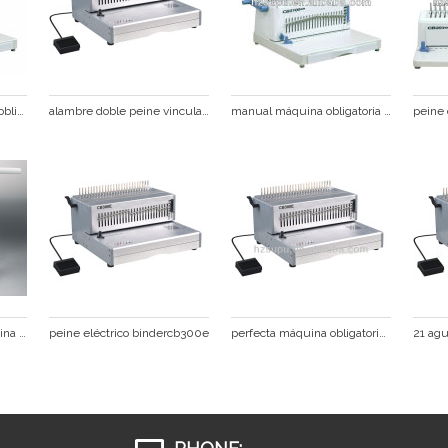
doble alambre máquina obligatoria del peine cb2100plus
alambre doble peine vinculante de la máquina eléctrica cb300e
manual máquina obligatoria del peine
de escritorio supu máquina obligatoria del peine cb200 plus para la oficina de la fábrica anfd
peine eléctrico bindercb300e
perfecta máquina obligatoria del peine pricecb300e baratos