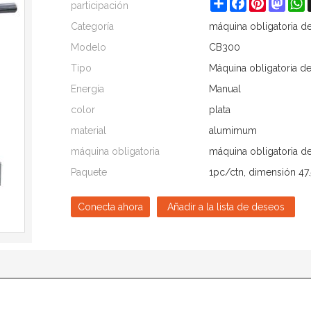
Share
Facebook
Pinterest
Mast
W
participación
Categoría
máquina obligatoria de
Modelo
CB300
Tipo
Máquina obligatoria d
Energía
Manual
color
plata
material
alumimum
máquina obligatoria
máquina obligatoria d
Paquete
1pc/ctn, dimensión 47
Conecta ahora
Añadir a la lista de deseos