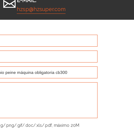
E-MAIL:
hzsp@hzsuper.com
jpg/.png/.gif/.doc/.xls/.pdf, máximo 20M