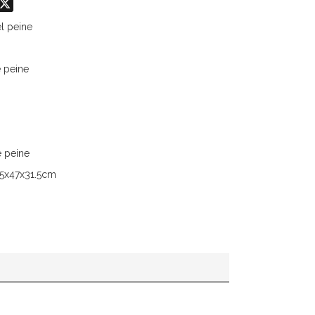
odon
hatsApp
X
l peine
e peine
e peine
.5x47x31.5cm