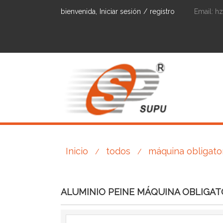
bienvenida,
Iniciar sesión
/
registro
Email:
h
Inicio
todos
máquina obligator
/
/
ALUMINIO PEINE MÁQUINA OBLIGAT