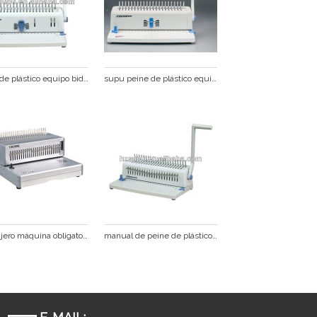
peine de plástico equipo bidning
supu peine de plástico equipo de la carpeta
21 agujero máquina obligatoria del peine cb300e
manual de peine de plástico vinculante máquina