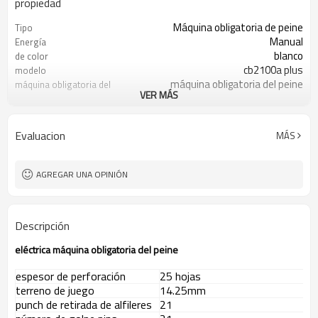
propiedad
Máquina obligatoria de peine
Tipo
Manual
Energía
blanco
de color
cb2100a plus
modelo
máquina obligatoria del peine
máquina obligatoria del
VER MÁS
peine
2pcs/ctn
Paquete
Evaluacion
MÁS
AGREGAR UNA OPINIÓN
Descripción
eléctrica máquina obligatoria del peine
espesor de perforación
25 hojas
terreno de juego
14.25mm
punch de retirada de alfileres
21