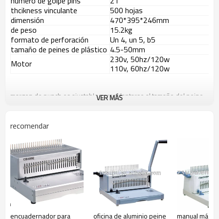
número de golpe pins
21
thcikness vinculante
500 hojas
dimensión
470*395*246mm
de peso
15.2kg
formato de perforación
Un 4, un 5, b5
tamaño de peines de plástico
4.5-50mm
230v, 50hz/120w
Motor
110v, 60hz/120w
margen de punch es ajustable para adaptarse al tamaño del peine
VER MÁS
de ser utilizado
margen lateral es ajustable para seleccionar el formato de hoja para
perforar
recomendar
documento medida para determinar que tamaño del peine para el
uso
De alta capacidad de contenedores de residuos requiere vaciar con
menos frecuencia.
encuadernador para
oficina de aluminio peine
manual máqui