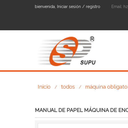
bienvenida,
Iniciar sesión
/
registro
Email:
h
Inicio
todos
máquina obligator
/
/
MANUAL DE PAPEL MÁQUINA DE E