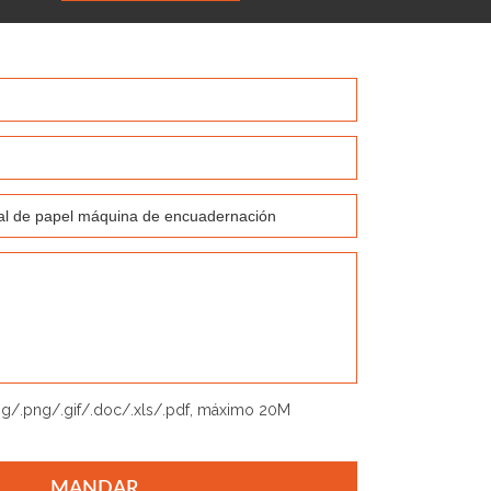
jpg/.png/.gif/.doc/.xls/.pdf, máximo 20M
MANDAR