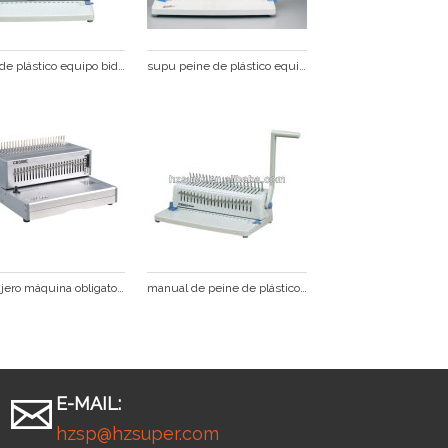
peine de plástico equipo bidning
supu peine de plástico equipo de la carpeta
21 agujero máquina obligatoria del peine cb300e
manual de peine de plástico vinculante máquina
E-MAIL:
hzsp@hzsuper.com