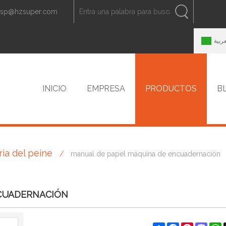
zsp@hzsuper.com
ESPAÑOL
中文
ENGLISH
عربية
INICIO
EMPRESA
PRODUCTOS
B
ia del peine
/
manual de papel máquina de encuadernación
CONTACTO
NCUADERNACIÓN