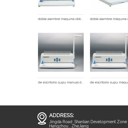
doble alambre máquina obligatoria del peine cb200plus
de escritorio supu manual de peine de plástico vinculante máquina
ADDRESS:
Jingda Road ,Shanlian Development Zone ,
Hangzhou , ZheJiang