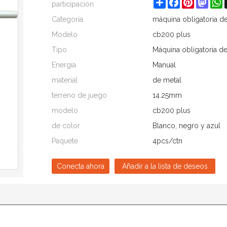
Share
Facebook
Pinterest
Mast
W
participación
Categoría
máquina obligatoria de
Modelo
cb200 plus
Tipo
Máquina obligatoria d
Energía
Manual
material
de metal
terreno de juego
14.25mm
modelo
cb200 plus
de color
Blanco, negro y azul
Paquete
4pcs/ctn
Conecta ahora
Añadir a la lista de deseos