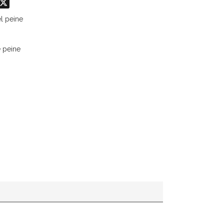
odon
hatsApp
X
l peine
e peine