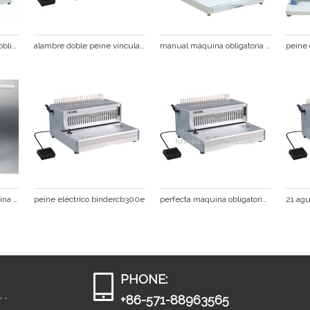
doble alambre máquina obligatoria del peine cb2100plus
alambre doble peine vinculante de la máquina eléctrica cb300e
manual máquina obligatoria del peine
de escritorio supu máquina obligatoria del peine cb200 plus para la oficina de la fábrica anfd
peine eléctrico bindercb300e
perfecta máquina obligatoria del peine pricecb300e baratos
PHONE:
 ,
+86-571-88963565