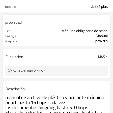
cb221 plus
modelo
propiedad
Máquina obligatoria de peine
Tipo
Manual
Energía
4pcs/ctn
Paquete
Evaluacion
MÁS
AGREGAR UNA OPINIÓN
Descripción
manual de archivo de plástico vinculante máquina
punch hasta 15 hojas cada vez
los documentos bingding hasta 500 hojas
El uso de todos los tamaños de peine de plástico a