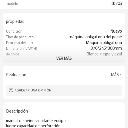
cb203
modelo
propiedad
Nuevo
Condición
máquina obligatoria del peine
Tipo de producto
Máquina obligatoria
Proceso del tipo
376*245*300mm
Dimensión (L*W*H)
Blanco, negro y azul
de color
VER MÁS
cb203 plus
modelo
de metal
material
4pcs/ctn
Paquete
Evaluacion
MÁS
AGREGAR UNA OPINIÓN
Descripción
manual de peine vinculante equipo
fuerte capacidad de perforación