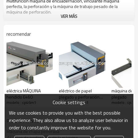
multifunción máquina de encuadernación, vinculante máquina
perfecta, la perforación y la máquina de trabajo pesado de la
máquina de perforación.
VER MÁS
recomendar
eléctrica MÁQUINA
eléctrico de papel
máquina de p
hendido E460
plegado y perforación
plegado
Cookie settings
modelo : cp46m1
modelo : cp46m1
modelo : cp46
de la máquina
We use cookies to provide you with the best possible
experience. They also allow us to analyze user behavior in
Palabras Claves
order to constantly improve the website for you.
Máquina de chapa perforada
de cuero de perforación de la máquina