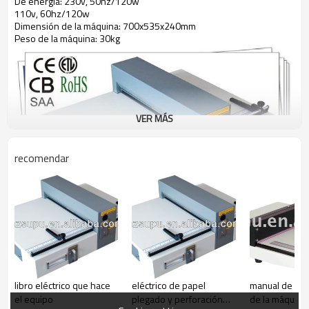
De energía: 230v, 50hz/120w
110v, 60hz/120w
Dimensión de la máquina: 700x535x240mm
Peso de la máquina: 30kg
VER MÁS
recomendar
libro eléctrico que hace
eléctrico de papel
manual de per
el equipo
plegado y perforación
de la máquina