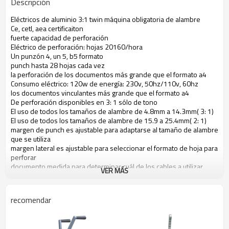
Descripción
Eléctricos de aluminio 3:1 twin máquina obligatoria de alambre
Ce, cetl, aea certificaiton
fuerte capacidad de perforación
Eléctrico de perforación: hojas 20160/hora
Un punzón 4, un 5, b5 formato
punch hasta 28 hojas cada vez
la perforación de los documentos más grande que el formato a4
Consumo eléctrico: 120w de energía: 230v, 50hz/110v, 60hz
los documentos vinculantes más grande que el formato a4
De perforación disponibles en 3: 1 sólo de tono
El uso de todos los tamaños de alambre de 4.8mm a 14.3mm( 3: 1)
El uso de todos los tamaños de alambre de 15.9 a 25.4mm( 2: 1)
margen de punch es ajustable para adaptarse al tamaño de alambre
que se utiliza
margen lateral es ajustable para seleccionar el formato de hoja para
perforar
documento medida para determinar cuál de los cables a utilizar
VER MÁS
34 pines separación morir a golpe limpio para diferentes tamaño
de papel
todo el metal de construcción hace que sea durable y muchos años
recomendar
libre de preocupaciones
Izquierda- derecha perilla ajustable para hacer el cierre de alambre
de construcción razonable y perfecto