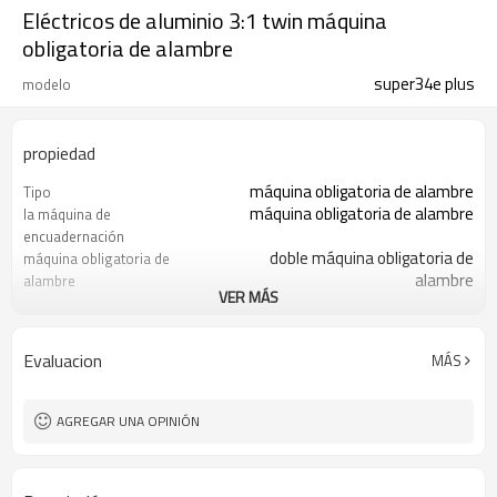
Eléctricos de aluminio 3:1 twin máquina
obligatoria de alambre
super34e plus
modelo
propiedad
máquina obligatoria de alambre
Tipo
máquina obligatoria de alambre
la máquina de
encuadernación
doble máquina obligatoria de
máquina obligatoria de
alambre
alambre
VER MÁS
twin máquina obligatoria de alambre
doble máquina obligatoria
de alambre
eléctrica máquina obligatoria
de la máquina
Evaluacion
MÁS
1pc/caja de color, 1pcs/ctn
Paquete
AGREGAR UNA OPINIÓN