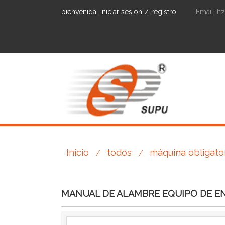
bienvenida,
Iniciar sesión
/
registro
Email:
h
Inicio
todos
máquina obligato
/
/
MANUAL DE ALAMBRE EQUIPO DE E