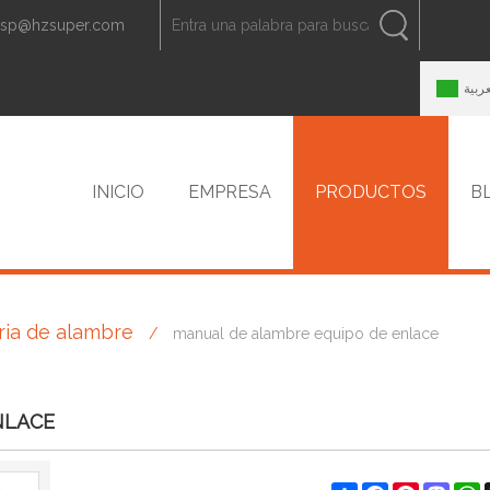
zsp@hzsuper.com
ESPAÑOL
中文
ENGLISH
عربية
INICIO
EMPRESA
PRODUCTOS
B
ria de alambre
/
manual de alambre equipo de enlace
CONTACTO
NLACE