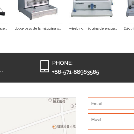
Eléctrico alambre de enlace& la máquina perforadora
doble paso de la máquina perforadora
wirebind máquina de encuadernación
PHONE:
 ,
+86-571-88963565