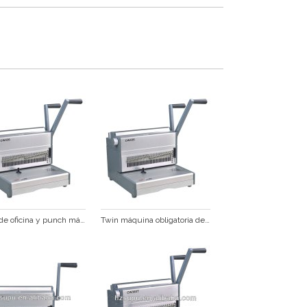
papel de oficina y punch máquina obligatoria de alambre para 180sheetscw430
Twin máquina obligatoria de alambre para un 3. papel a4 cw430