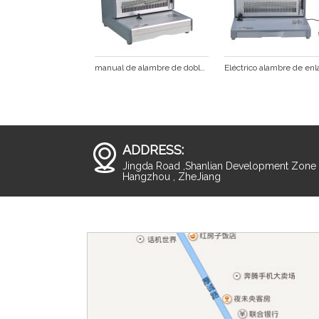
manual de alambre de doble enlace de equipos
ADDRESS:
Jingda Road ,Shanlian Development Zone ,
Hangzhou , ZheJiang