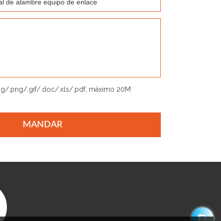
jpg/.png/.gif/.doc/.xls/.pdf, máximo 20M
MANDAR