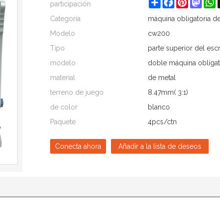
Share
Facebook
Pinterest
Mast
W
participación
Categoría
máquina obligatoria d
Modelo
cw200
Tipo
parte superior del es
modelo
doble máquina obligat
material
de metal
terreno de juego
8.47mm( 3:1)
de color
blanco
Paquete
4pcs/ctn
Conecta ahora
Añadir a la lista de deseos