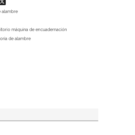
odon
hatsApp
X
e alambre
critorio máquina de encuadernación
oria de alambre