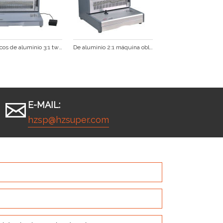
Eléctricos de aluminio 3:1 twin máquina obligatoria de alambre
De aluminio 2:1 máquina obligatoria de alambre
E-MAIL:
hzsp@hzsuper.com