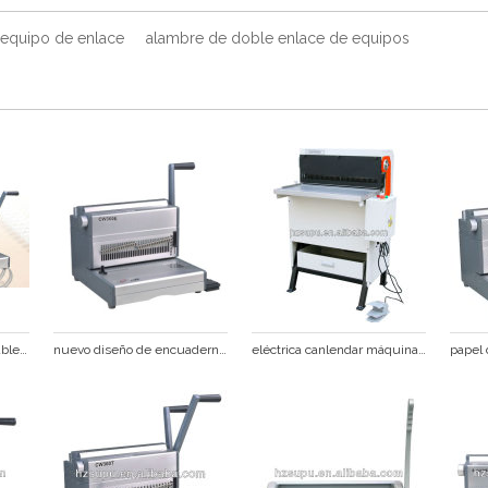
equipo de enlace
alambre de doble enlace de equipos
la oficina de enlace de cable de la máquina para artículos de papelería de oficina cw430
nuevo diseño de encuadernación de alambre que hace la máquina
eléctrica canlendar máquina obligatoria de alambre