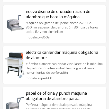
nuevo diseño de encuadernación de
alambre que hace la máquina
Máquina obligatoria del peine ancho cw360e:
360mm espesor de perforación: 35 hoja de tono:
todos 8.47mm aluminilum
modelo:cw360e
eléctrica canlendar máquina obligatoria
de alambre
eléctrico alambre canlendar vinculante de la máquina
de perforaciónintercambiables de gran alcance
herramientas de perforación
modelo:super600
papel de oficina y punch máquina
obligatoria de alambre para
180sheetscw430
Perfecta máquina de trabajo pesado máquina
obligatoria de alambre potente capacidad de