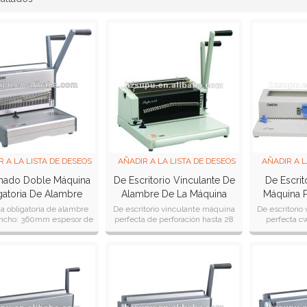
R A LA LISTA DE DESEOS
AÑADIR A LA LISTA DE DESEOS
AÑADIR A L
nado Doble Máquina
De Escritorio Vinculante De
De Escrit
gatoria De Alambre
Alambre De La Máquina
Máquina 
Cw360
Super 34
 obligatoria de alambre
De escritorio vinculante máquina
De escritorio
ncho: 360mm espesor de
perfecta de perforación hasta 28
perfecta 
ración: 35 hoja de tono:
hojas izquierda& derecha
capacidad:
 todos los de aluminio
ajustable perilla de hacer el cierre
espesor vincu
1