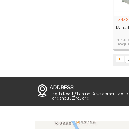
AÑADI
Manual
Manual d
máquin
cada ve
formato
1
ADDRESS:
Jingda Road ,Shanlian Development Zone ,
Hangzhou , ZheJiang