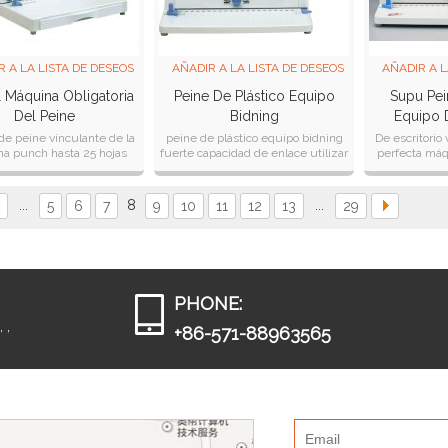
R A LA LISTA DE DESEOS
AÑADIR A LA LISTA DE DESEOS
AÑADIR A L
 Máquina Obligatoria
Peine De Plástico Equipo
Supu Pei
Del Peine
Bidning
Equipo 
e peine vinculante de la
peine de plástico equipo bidning
De escritorio
a punch hasta 25 hojas
fuerte capacidad de enlace utilizar
perfecta máqu
z un punzón 4, un 5, b5
todo el tamaño de plástico
peine cb200 p
 de espesor vinculante:
14.25mm tod
500
...
8
...
5
6
7
9
10
11
12
13
29
PHONE:
 ,
+86-571-88963565