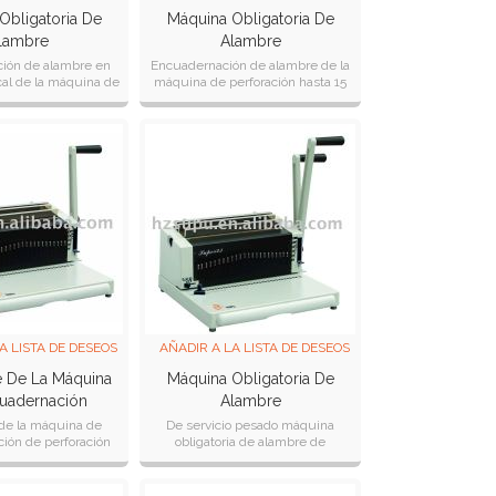
Obligatoria De
Máquina Obligatoria De
lambre
Alambre
ión de alambre en
Encuadernación de alambre de la
cal de la máquina de
máquina de perforación hasta 15
ón hasta 15 hojas
hojas de vuelta a laizquierda&
derecha ajustable
derecha ajustable perilla de hac
perilla
A LISTA DE DESEOS
AÑADIR A LA LISTA DE DESEOS
 De La Máquina
Máquina Obligatoria De
uadernación
Alambre
uper23a
de la máquina de
De servicio pesado máquina
ión de perforación
obligatoria de alambre de
 hasta 28 hojas
perforación hasta 28 hojas
derecha ajustable
izquierda& derecha ajustable
lla de hacer
perilla de hacer e