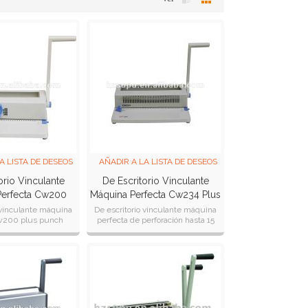
A LISTA DE DESEOS
AÑADIR A LA LISTA DE DESEOS
orio Vinculante
De Escritorio Vinculante
Perfecta Cw200
Máquina Perfecta Cw234 Plus
Plus
 vinculante máquina
De escritorio vinculante máquina
cw200 plus punch
perfecta de perforación hasta 15
 max 15 hojas de
hojas de tono: 3:1 de espesor
lante: max hoja 130(
vinculante: hojas 143 34 disgag
4.3mm)