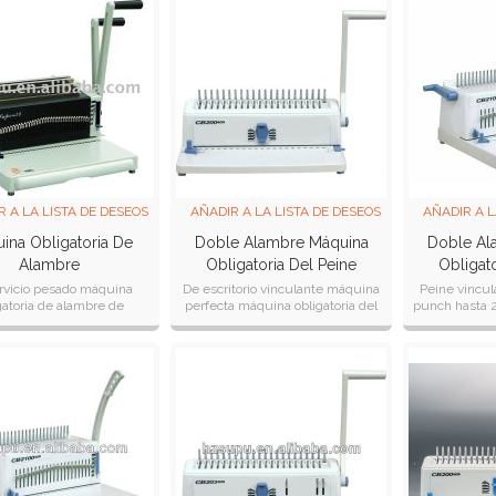
R A LA LISTA DE DESEOS
AÑADIR A LA LISTA DE DESEOS
AÑADIR A L
ina Obligatoria De
Doble Alambre Máquina
Doble Al
Alambre
Obligatoria Del Peine
Obligato
Cb200plus
Cb
rvicio pesado máquina
De escritorio vinculante máquina
Peine vincul
gatoria de alambre de
perfecta máquina obligatoria del
punch hasta 2
oración hasta 28 hojas
peine cb200 plus de tono: el uso
punzón 4, un 
rda& derecha ajustable
14.25mm todo el tamaño de es
document
perilla de hacer e