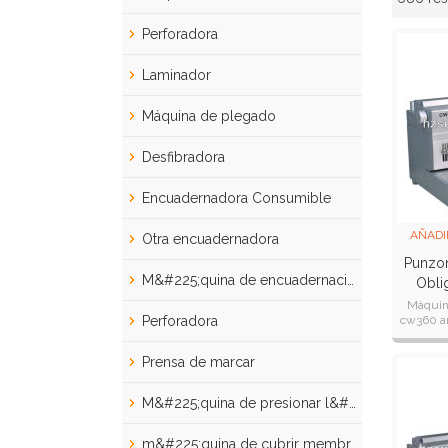
escaparate
Perforadora
Laminador
Máquina de plegado
Desfibradora
Encuadernadora Consumible
AÑADI
Otra encuadernadora
Punzo
M&#225;quina de encuadernaci&#243;n
Obli
Máquina
Perforadora
cw360 a
perfo
8.47mm
Prensa de marcar
M&#225;quina de presionar l&#237;neas
m&#225;quina de cubrir membrana