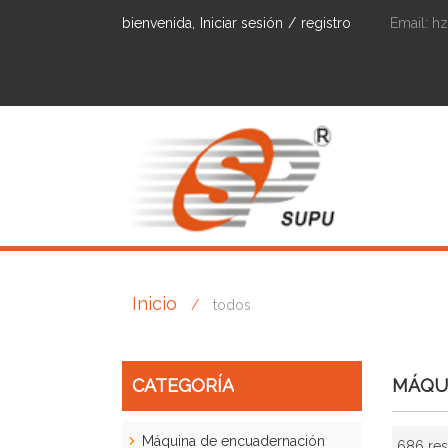
bienvenida,
Iniciar sesión
/
registro
Email:
h
Inicio
/
todos
CATEGORÍA
MÁQU
Máquina de encuadernación
686 res