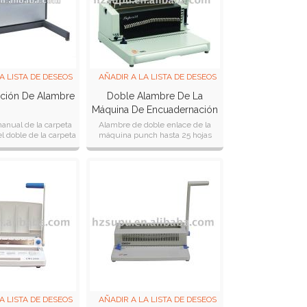
A LISTA DE DESEOS
AÑADIR A LA LISTA DE DESEOS
ción De Alambre
Doble Alambre De La
Máquina De Encuadernación
Super34
anual de la carpeta
Alambre de doble enlace de la
l doble de la carpeta
máquina punch hasta 25 hojas
l alambre
cada vez un punzón 4, un 5, b5
punch los formatos de los
documentos
A LISTA DE DESEOS
AÑADIR A LA LISTA DE DESEOS