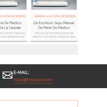
A LISTA DE DESEOS
AÑADIR A LA LISTA DE DESEOS
ne De Plástico
De Escritorio Supu Manual
De La Carpeta
De Peine De Plástico
Vinculante Máquina
 vinculante máquina
Manual de escritorio peine de
ina obligatoria del
plástico vinculante máquina para
lus de tono: el uso
uso de oficina de tono: 14.25mm de
o el tamaño de es
espesor vinculante: 500 hoja
E-MAIL:
hzsp@hzsuper.com