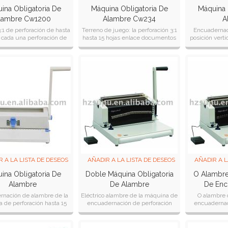
ina Obligatoria De
Máquina Obligatoria De
Máquina 
lambre Cw1200
Alambre Cw234
A
:1 de perforación de hasta
Terreno de juego: la perforación 3:1
Encuadernac
s cada una perforación de
hasta 15 hojas enlace documentos
posición verti
 un 4, un 5, b5 formatos
de hasta 130 hoja
perforaci
e documentos de hasta
izquierda& 
R A LA LISTA DE DESEOS
AÑADIR A LA LISTA DE DESEOS
AÑADIR A L
ina Obligatoria De
Doble Máquina Obligatoria
O Alambre
Alambre
De Alambre
De Enc
S
rnación de alambre de la
Eléctrico alambre de la máquina de
O alambre 
 de perforación hasta 15
encuadernación de perforación
encuadernac
e vuelta a la izquierda&
hasta 28 hojas izquierda& derecha
super23a
 ajustable perilla de ha
ajustable perilla de hacer e
izquierda& 
peri