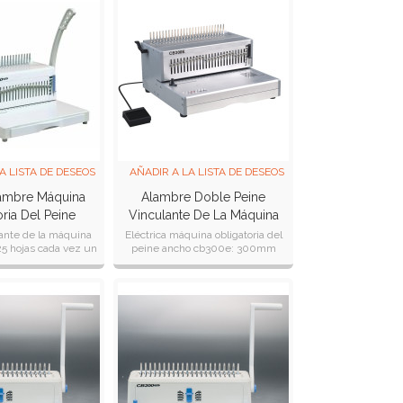
A LISTA DE DESEOS
AÑADIR A LA LISTA DE DESEOS
ambre Máquina
Alambre Doble Peine
ria Del Peine
Vinculante De La Máquina
2100plus
Eléctrica Cb300e
ante de la máquina
Eléctrica máquina obligatoria del
5 hojas cada vez un
peine ancho cb300e: 300mm
5, b5 formato enlace
espesor de perforación: 32 hoja de
os de hasta 500
retirada de punzones: 21