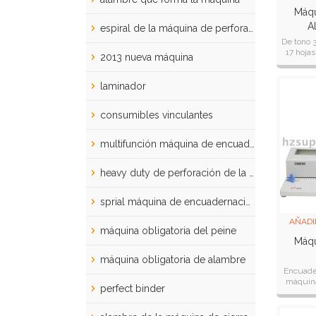
Máqu
A
espiral de la máquina de perforación
De tono 3
17 hoja
2013 nueva máquina
tiempo
enlac
laminador
consumibles vinculantes
multifunción máquina de encuadernación
heavy duty de perforación de la máquina
sprial máquina de encuadernación
AÑADI
máquina obligatoria del peine
Máqu
máquina obligatoria de alambre
Encuade
máquina
perfect binder
hojas d
derecha