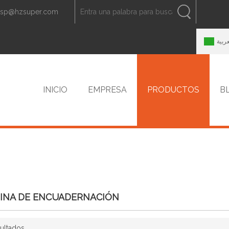
zsp@hzsuper.com
ESPAÑOL
中文
ENGLISH
عربية
INICIO
EMPRESA
PRODUCTOS
B
CONTACTO
INA DE ENCUADERNACIÓN
ultados
lista