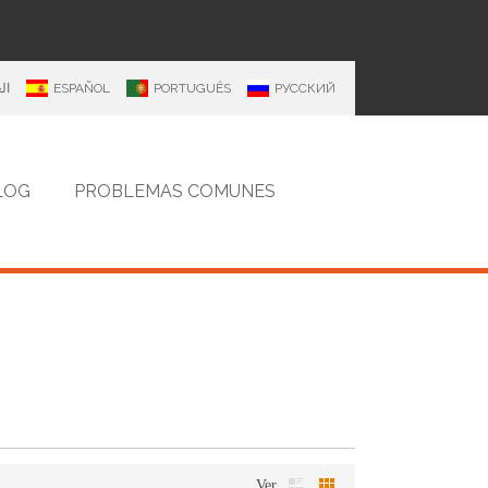
ال
ESPAÑOL
PORTUGUÊS
РУССКИЙ
LOG
PROBLEMAS COMUNES
Ver