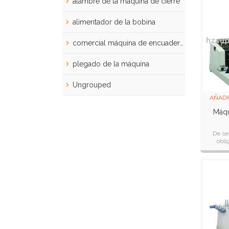
alambre de la máquina de cierre
alimentador de la bobina
comercial máquina de encuadernación
plegado de la máquina
Ungrouped
AÑADI
Máqu
De se
obli
perf
izquie