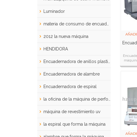
Luminador
materia de consumo de encuadernaci&#243;n
AÑADI
2012 la nueva máquina
Encuad
HENDIDORA
Encuade
máquina
Encuadernadora de anillos plasticos
carpeta
todo la
Encuadernadora de alambre
Encuadernadora de espiral
la oficina de la máquina de perforación
máquina de revestimiento uv
la espiral que forma la máquina
AÑADI
alambre que forma la máquina