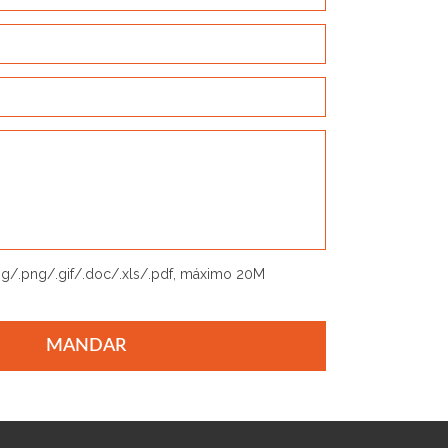
jpg/.png/.gif/.doc/.xls/.pdf, máximo 20M
MANDAR