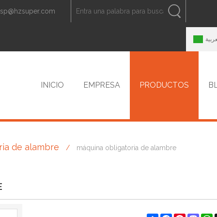
zsp@hzsuper.com
ESPAÑOL
中文
ENGLISH
عربية
INICIO
EMPRESA
PRODUCTOS
B
ria de alambre
/
máquina obligatoria de alambre
CONTACTO
E