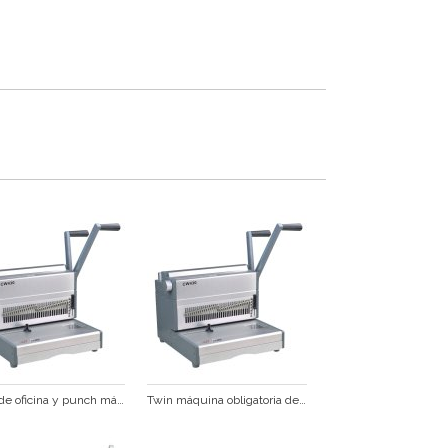
papel de oficina y punch máquina obligatoria de alambre para 180sheetscw430
Twin máquina obligatoria de alambre para un 3. papel a4 cw430