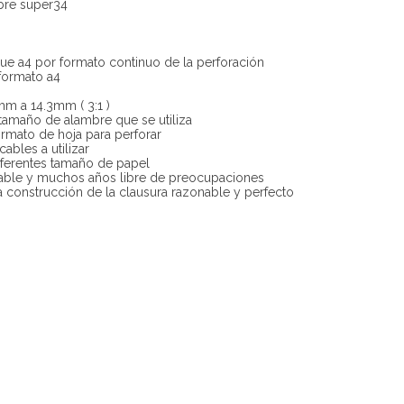
bre super34
e a4 por formato continuo de la perforación
formato a4
m a 14.3mm ( 3:1 )
tamaño de alambre que se utiliza
ormato de hoja para perforar
bles a utilizar
iferentes tamaño de papel
rable y muchos años libre de preocupaciones
la construcción de la clausura razonable y perfecto