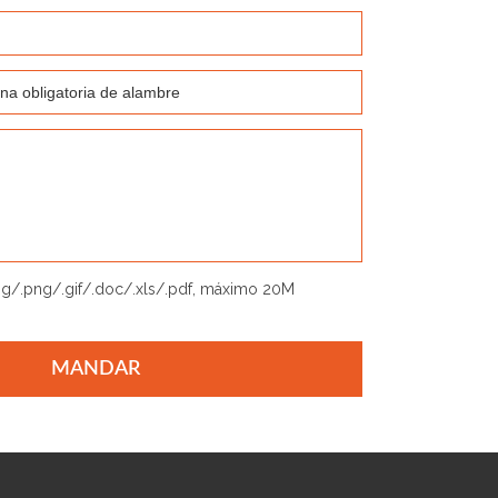
jpg/.png/.gif/.doc/.xls/.pdf, máximo 20M
MANDAR