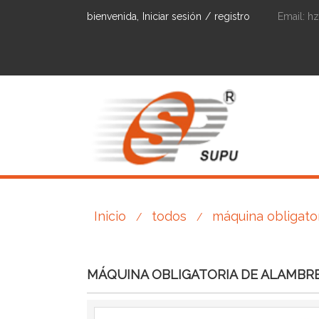
bienvenida,
Iniciar sesión
/
registro
Email:
h
Inicio
todos
máquina obligato
/
/
MÁQUINA OBLIGATORIA DE ALAMBR