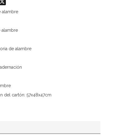
odon
hatsApp
X
e alambre
e alambre
oria de alambre
uadernación
ambre
ón del cartón: 57x48x47cm