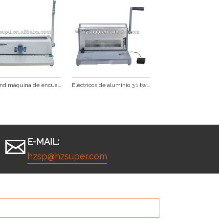
wirebind máquina de encuadernación
Eléctricos de aluminio 3:1 twin máquina obligatoria de alambre
E-MAIL:
hzsp@hzsuper.com