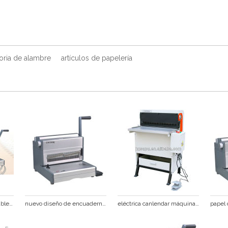
oria de alambre
artículos de papelería
la oficina de enlace de cable de la máquina para artículos de papelería de oficina cw430
nuevo diseño de encuadernación de alambre que hace la máquina
eléctrica canlendar máquina obligatoria de alambre