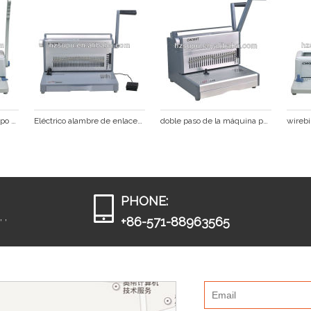
manual de alambre equipo de enlace
Eléctrico alambre de enlace& la máquina perforadora
doble paso de la máquina perforadora
PHONE:
 ,
+86-571-88963565