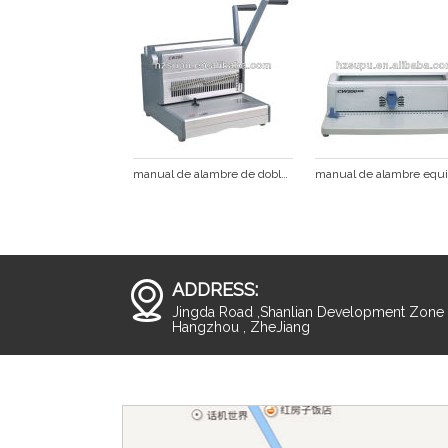
manual de alambre de doble enlace de equipos
ADDRESS:
Jingda Road ,Shanlian Development Zone ,
Hangzhou , ZheJiang