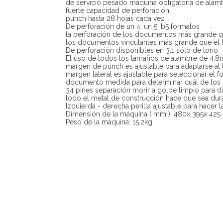
de servicio pesado máquina obligatoria de alam
fuerte capacidad de perforación
punch hasta 28 hojas cada vez
De perforación de un 4, un 5, b5 formatos
la perforación de los documentos más grande qu
los documentos vinculantes más grande que el 
De perforación disponibles en 3:1 sólo de tono
El uso de todos los tamaños de alambre de 4.8m
margen de punch es ajustable para adaptarse al 
margen lateral es ajustable para seleccionar el f
documento medida para determinar cuál de los ca
34 pines separación morir a golpe limpio para d
todo el metal de construcción hace que sea du
Izquierda - derecha perilla ajustable para hacer 
Dimensión de la máquina ( mm ): 480x 395x 425
Peso de la máquina: 15.2kg