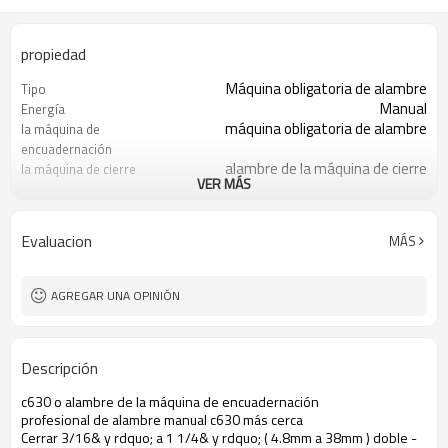
propiedad
Máquina obligatoria de alambre
Tipo
Manual
Energía
máquina obligatoria de alambre
la máquina de
encuadernación
alambre de la máquina de cierre
la máquina de cierre
VER MÁS
más cerca de alambre de la máquina
más cerca
doble máquina obligatoria de
máquina obligatoria de
alambre
alambre
Evaluacion
MÁS
twin encuadernación de alambre
encuadernación de
alambre
1pc/1ctn
Paquete
AGREGAR UNA OPINIÓN
Descripción
c630 o alambre de la máquina de encuadernación
profesional de alambre manual c630 más cerca
Cerrar 3/16& y rdquo; a 1 1/4& y rdquo; ( 4.8mm a 38mm ) doble -