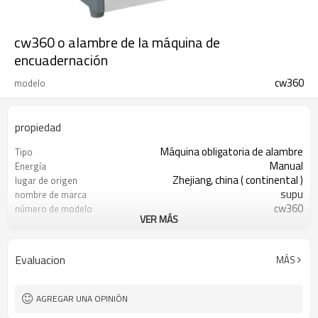
cw360 o alambre de la máquina de
encuadernación
cw360
modelo
propiedad
Máquina obligatoria de alambre
Tipo
Manual
Energía
Zhejiang, china ( continental )
lugar de origen
supu
nombre de marca
cw360
número de modelo
VER MÁS
máquina obligatoria de alambre
tipo
de plata
de color
de aluminio
material
Evaluacion
MÁS
1pc/1carton
Paquete
AGREGAR UNA OPINIÓN