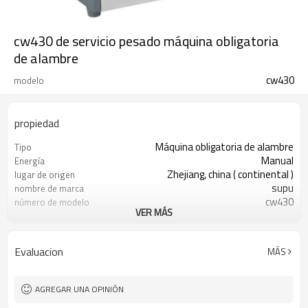
cw430 de servicio pesado máquina obligatoria
de alambre
cw430
modelo
propiedad
Máquina obligatoria de alambre
Tipo
Manual
Energía
Zhejiang, china ( continental )
lugar de origen
supu
nombre de marca
cw430
número de modelo
VER MÁS
máquina obligatoria de alambre
tipo
de plata
de color
1pc/1carton
Paquete
Evaluacion
MÁS
AGREGAR UNA OPINIÓN