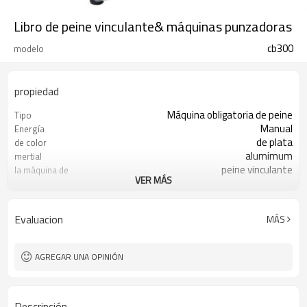
Libro de peine vinculante& máquinas punzadoras
cb300
modelo
propiedad
Máquina obligatoria de peine
Tipo
Manual
Energía
de plata
de color
alumimum
mertial
peine vinculante
la máquina de
VER MÁS
encuadernación
1pc/ctn, dimensión 55x48.5x48
Paquete
Evaluacion
MÁS
AGREGAR UNA OPINIÓN
Descripción