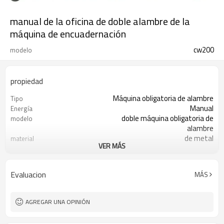
manual de la oficina de doble alambre de la
máquina de encuadernación
cw200
modelo
propiedad
Máquina obligatoria de alambre
Tipo
Manual
Energía
doble máquina obligatoria de
modelo
alambre
de metal
material
VER MÁS
8.47mm( 3:1)
terreno de juego
blanco
de color
4pcs/ctn
Paquete
Evaluacion
MÁS
AGREGAR UNA OPINIÓN