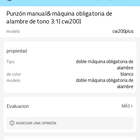
Punzón manual& máquina obligatoria de
alambre de tono 3:1( cw200)
cw200plus
modelo
propiedad
doble máquina obligatoria de
Tipo
alambre
blanco
de color
doble máquina obligatoria de
modelo
alambre
de metal
material
4pcs/ctn
Paquete
Evaluacion
MÁS
AGREGAR UNA OPINIÓN